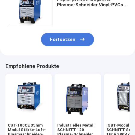
Plasma-Schneider Vinyl-PVCs
EVA Cross Cutter Machine Flim
Fortsetzen
Empfohlene Produkte
CUT-100CE 35mm
Industrielles Metall
IGBT-Modul
Modul Stärke-Luft-
SCHNITT 120
SCHNITT Schn
Plasmaschneiden-
Plasma-Schneider
160A 380V des