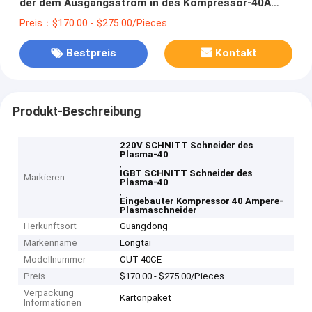
der dem Ausgangsstrom in des Kompressor-40A
errichtet wurde
Preis：$170.00 - $275.00/Pieces
Bestpreis
Kontakt
Produkt-Beschreibung
220V SCHNITT Schneider des
Plasma-40
,
IGBT SCHNITT Schneider des
Markieren
Plasma-40
,
Eingebauter Kompressor 40 Ampere-
Plasmaschneider
Herkunftsort
Guangdong
Markenname
Longtai
Modellnummer
CUT-40CE
Preis
$170.00 - $275.00/Pieces
Verpackung
Kartonpaket
Informationen