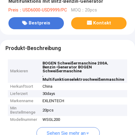
Multifunktions mit Blitz-Benzin-Generator
Preis：USD6000-USD9999/PC
MOQ：20pcs
Bestpreis
Kontakt
Produkt-Beschreibung
,
BOGEN Schweißermaschine 200A
Benzin-Generator BOGEN
Markieren
Schweißermaschine
,
Multifunktionselektroschweißenmaschine
Herkunftsort
China
Lieferzeit
30days
Markenname
EXLENTECH
Min
20pcs
Bestellmenge
Modellnummer
WSGL200
Sehen Sie mehr an