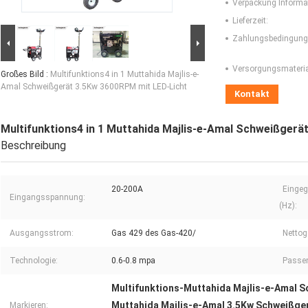
Verpackung Informa
Lieferzeit:
Zahlungsbedingung
Versorgungsmaterial
Großes Bild :
Multifunktions4 in 1 Muttahida Majlis-e-
Amal Schweißgerät 3.5Kw 3600RPM mit LED-Licht
Kontakt
Multifunktions4 in 1 Muttahida Majlis-e-Amal Schweißgerä
Beschreibung
20-200A
Eingeg
Eingangsspannung:
(Hz):
Ausgangsstrom:
Gas 429 des Gas-420/
Nettog
Technologie:
0.6-0.8 mpa
Passen
Multifunktions-Muttahida Majlis-e-Amal 
Muttahida Majlis-e-Amal 3.5Kw Schweißge
Markieren: