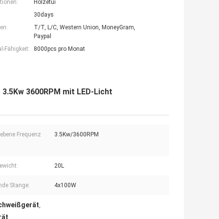
tionen:
Holzetui
30days
en:
T/T, L/C, Western Union, MoneyGram,
Paypal
-Fähigkeit:
8000pcs pro Monat
t 3.5Kw 3600RPM mit LED-Licht
ebene Frequenz
3.5Kw/3600RPM
ewicht:
20L
de Stange:
4x100W
Schweißgerät
,
rät
,