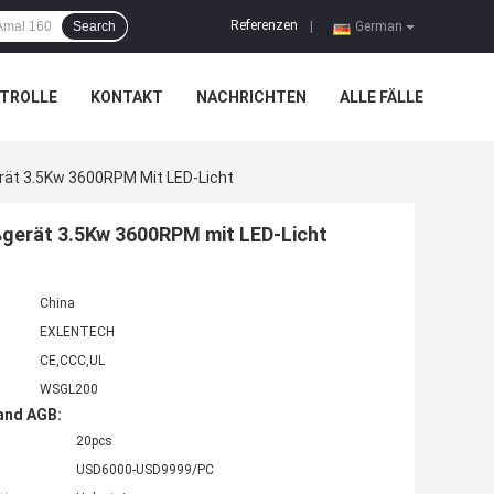
Referenzen
Search
|
German
TROLLE
KONTAKT
NACHRICHTEN
ALLE FÄLLE
erät 3.5Kw 3600RPM Mit LED-Licht
ßgerät 3.5Kw 3600RPM mit LED-Licht
China
EXLENTECH
CE,CCC,UL
WSGL200
and AGB:
20pcs
USD6000-USD9999/PC