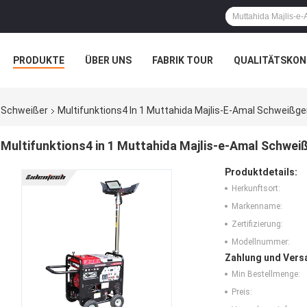
PRODUKTE
ÜBER UNS
FABRIK TOUR
QUALITÄTSKON
r-Schweißer
Multifunktions4 In 1 Muttahida Majlis-E-Amal Schweißg
Multifunktions4 in 1 Muttahida Majlis-e-Amal Schwei
Produktdetails:
Herkunftsort:
Markenname:
Zertifizierung:
Modellnummer:
Zahlung und Vers
Min Bestellmenge:
Preis: