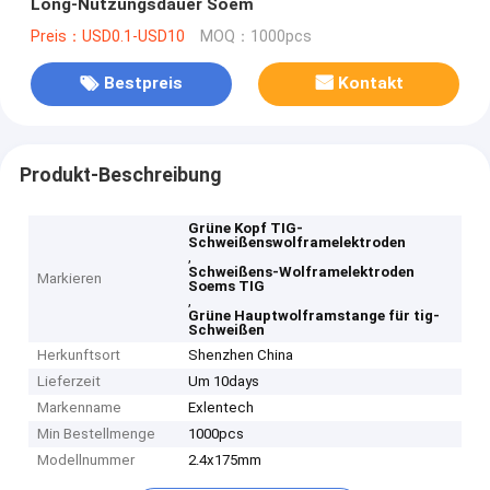
Long-Nutzungsdauer Soem
Preis：USD0.1-USD10
MOQ：1000pcs
Bestpreis
Kontakt
Produkt-Beschreibung
Grüne Kopf TIG-
Schweißenswolframelektroden
,
Schweißens-Wolframelektroden
Markieren
Soems TIG
,
Grüne Hauptwolframstange für tig-
Schweißen
Herkunftsort
Shenzhen China
Lieferzeit
Um 10days
Markenname
Exlentech
Min Bestellmenge
1000pcs
Modellnummer
2.4x175mm