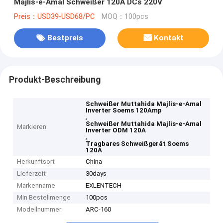
Majlis-e-Amal Schweißer 120A DCs 220V
Preis：USD39-USD68/PC
MOQ：100pcs
Bestpreis
Kontakt
Produkt-Beschreibung
Schweißer Muttahida Majlis-e-Amal
Inverter Soems 120Amp
,
Schweißer Muttahida Majlis-e-Amal
Markieren
Inverter ODM 120A
,
Tragbares Schweißgerät Soems
120A
Herkunftsort
China
Lieferzeit
30days
Markenname
EXLENTECH
Min Bestellmenge
100pcs
Modellnummer
ARC-160