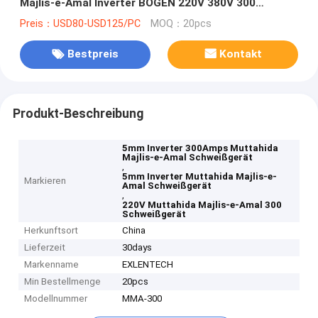
Majlis-e-Amal Inverter BOGEN 220V 380V 300
Ampere MOSFET-Technologie
Preis：USD80-USD125/PC
MOQ：20pcs
Bestpreis
Kontakt
Produkt-Beschreibung
5mm Inverter 300Amps Muttahida
Majlis-e-Amal Schweißgerät
,
5mm Inverter Muttahida Majlis-e-
Markieren
Amal Schweißgerät
,
220V Muttahida Majlis-e-Amal 300
Schweißgerät
Herkunftsort
China
Lieferzeit
30days
Markenname
EXLENTECH
Min Bestellmenge
20pcs
Modellnummer
MMA-300