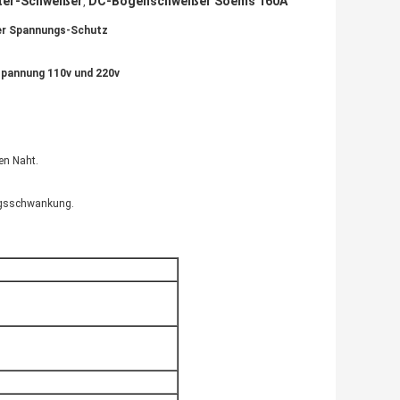
ter-Schweißer
DC-Bogenschweißer Soems 160A
,
ber Spannungs-Schutz
spannung 110v und 220v
en Naht.
ungsschwankung.