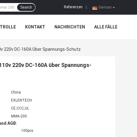
Referenzen
Search
|
German
TROLLE
KONTAKT
NACHRICHTEN
ALLE FÄLLE
10v 220v DC-160A Über Spannungs-Schutz
 110v 220v DC-160A über Spannungs-
China
EXLENTECH
CE,CCC,UL
MMA-200
and AGB:
100pcs