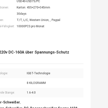
USD40-USD75/PC
tionen:
Karton: 455×270×345mm
30days
en:
T/T, L/C, Western Union, , Paypal
-Fähigkeit:
10000PCS pro Monat
v 220v DC-160A über Spannungs-Schutz
logie:
IGBT-Technologie
8 KILOGRAMM
de Stange:
1.6-4.0
er-Schweißer
,