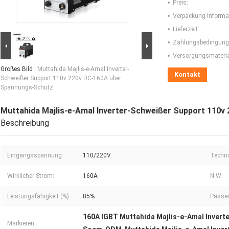
Preis:
Verpackung Informa
Lieferzeit:
Zahlungsbedingung
Versorgungsmaterial
Großes Bild :
Muttahida Majlis-e-Amal Inverter-
Kontakt
Schweißer Support 110v 220v DC-160A über
Spannungs-Schutz
Muttahida Majlis-e-Amal Inverter-Schweißer Support 110
Beschreibung
Eingangsspannung:
110/220V
Techno
Wirklicher Strom:
160A
N.W:
Leistungsfähigkeit (%):
85%
Passen
160A IGBT Muttahida Majlis-e-Amal Invert
Markieren: