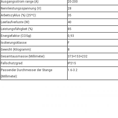
Ausgangsstrom range.(A):
20-200
Nennleistungsspannung (V):
28
Arbeitszyklus (%) (25ºC):
35
Leerlaufverluste (W):
40
Leistungsfähigkeit (%):
85
Energiefaktor (COSφ):
0,93
Isolierungsklasse:
F
Gewicht (Kilogramm):
8
Gesamtausmasse (Millimeter):
373×153×232
Fallschutzgrad:
IP21S
Passender Durchmesser der Stange
1.6-3.2
(Millimeter):