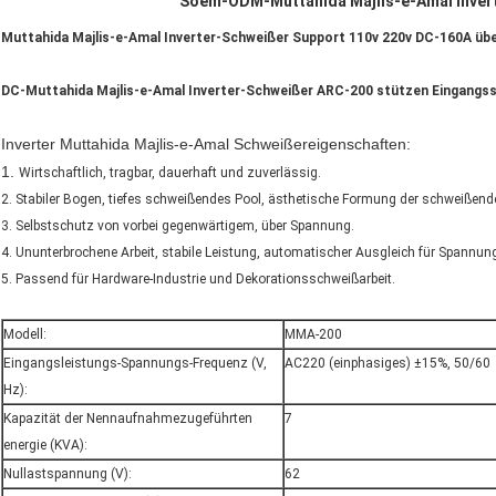
Soem-ODM-Muttahida Majlis-e-Amal Inver
Muttahida Majlis-e-Amal Inverter-Schweißer Support 110v 220v DC-160A ü
DC-Muttahida Majlis-e-Amal Inverter-Schweißer ARC-200 stützen Eingangs
Inverter Muttahida Majlis-e-Amal Schweißereigenschaften:
1.
Wirtschaftlich, tragbar, dauerhaft und zuverlässig.
2. Stabiler Bogen, tiefes schweißendes Pool, ästhetische Formung der schweißend
3. Selbstschutz von vorbei gegenwärtigem, über Spannung.
4. Ununterbrochene Arbeit, stabile Leistung, automatischer Ausgleich für Spann
5. Passend für Hardware-Industrie und Dekorationsschweißarbeit.
Modell:
MMA-200
Eingangsleistungs-Spannungs-Frequenz (V,
AC220 (einphasiges) ±15%, 50/60
Hz):
Kapazität der Nennaufnahmezugeführten
7
energie (KVA):
Nullastspannung (V):
62