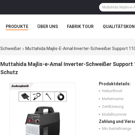
PRODUKTE
ÜBER UNS
FABRIK TOUR
QUALITÄTSKON
r-Schweißer
Muttahida Majlis-E-Amal Inverter-Schweißer Support 1
Muttahida Majlis-e-Amal Inverter-Schweißer Support
Schutz
Produktdetails:
Herkunftsort:
Markenname:
Zertifizierung:
Modellnummer:
Zahlung und Vers
Min Bestellmenge: