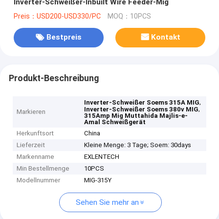
Inverter-Schweißer-Inbuilt Wire Feeder-Mig
Preis：USD200-USD330/PC
MOQ：10PCS
Bestpreis
Kontakt
Produkt-Beschreibung
,
Inverter-Schweißer Soems 315A MIG
,
Inverter-Schweißer Soems 380v MIG
Markieren
315Amp Mig Muttahida Majlis-e-
Amal Schweißgerät
Herkunftsort
China
Lieferzeit
Kleine Menge: 3 Tage; Soem: 30days
Markenname
EXLENTECH
Min Bestellmenge
10PCS
Modellnummer
MIG-315Y
Sehen Sie mehr an