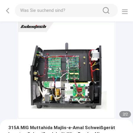
2
/
2
315A MIG Muttahida Majlis-e-Amal Schweißgerät